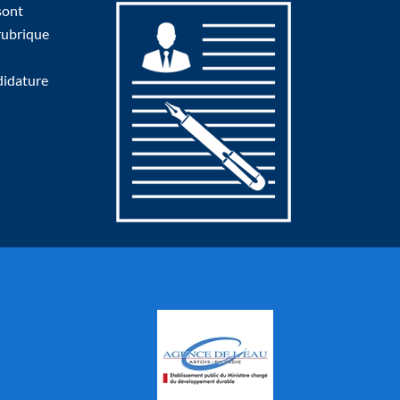
sont
 rubrique
didature