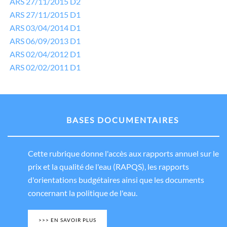
ARS 27/11/2015 D2
ARS 27/11/2015 D1
ARS 03/04/2014 D1
ARS 06/09/2013 D1
ARS 02/04/2012 D1
ARS 02/02/2011 D1
BASES DOCUMENTAIRES
Cette rubrique donne l'accès aux rapports annuel sur le
prix et la qualité de l'eau (RAPQS), les rapports
d'orientations budgétaires ainsi que les documents
concernant la politique de l'eau.
>>> EN SAVOIR PLUS