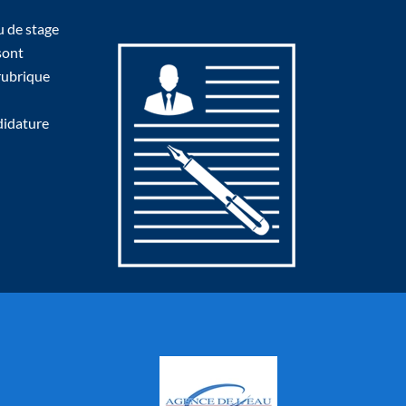
u de stage
sont
 rubrique
didature