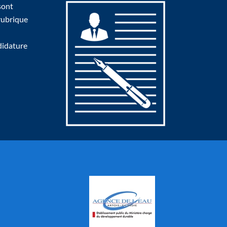
sont
 rubrique
didature