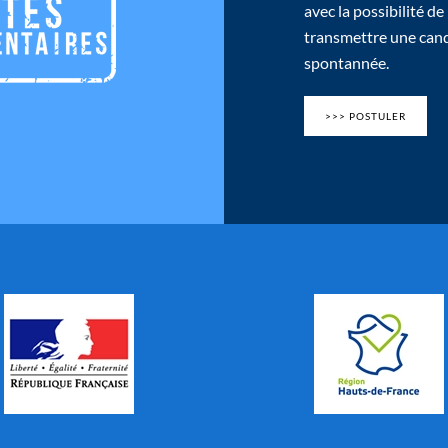
avec la possibilité de
transmettre une can
spontannée.
>>> POSTULER