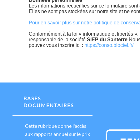
Données personnelles
Les informations recueillies sur ce formulaire sont
Elles ne sont pas stockées sur notre site et ne sont
Pour en savoir plus sur notre politique de conser
Conformément à la loi « informatique et libertés »,
responsable de la société
SIEP du Santerre
Nous 
pouvez vous inscrire ici :
https://conso.bloctel.fr/
BASES
DOCUMENTAIRES
Cette rubrique donne l'accès
aux rapports annuel sur le prix