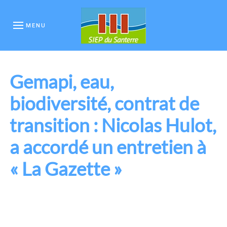
MENU
Gemapi, eau,
biodiversité, contrat de
transition : Nicolas Hulot,
a accordé un entretien à
« La Gazette »