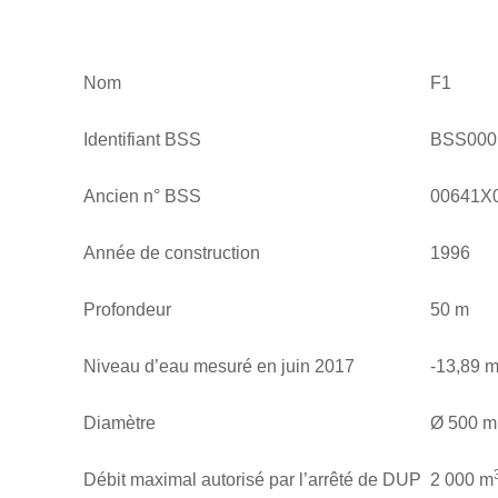
LES FORAGES, D’UNE PROFONDEUR TO
LA SOMME AMONT » (MASSE D’EAU AG
Nom
F1
Identifiant BSS
BSS00
Ancien n° BSS
00641X
Année de construction
1996
Profondeur
50 m
Niveau d’eau mesuré en juin 2017
-13,89 
Diamètre
Ø 500 
Débit maximal autorisé par l’arrêté de DUP
2 000 m