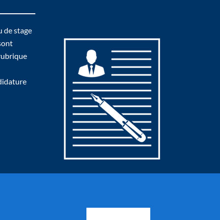
u de stage
sont
 rubrique
didature