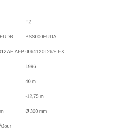
TALE DE 50 ET 40 MÈTRES, CAPTENT LA NAPP
013), CARACTÉRISÉE PAR UN ÉCOULEMENT L
F2
0EUDB
BSS000EUDA
0127/F-AEP
00641X0126/F-EX
1996
40 m
m
-12,75 m
mm
Ø 300 mm
3
/Jour